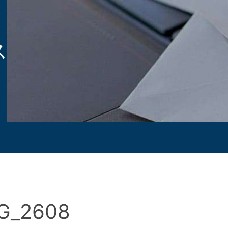
ス
G_2608