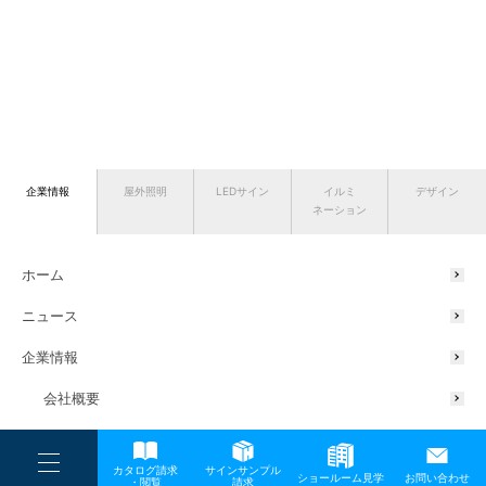
企業情報
屋外照明
LEDサイン
イルミ
デザイン
ネーション
ホーム
ニュース
企業情報
会社概要
代表挨拶
----
カタログ請求
サインサンプル
----
ショールーム見学
お問い合わせ
サスティナブルの取り組み
----
-
・閲覧
請求