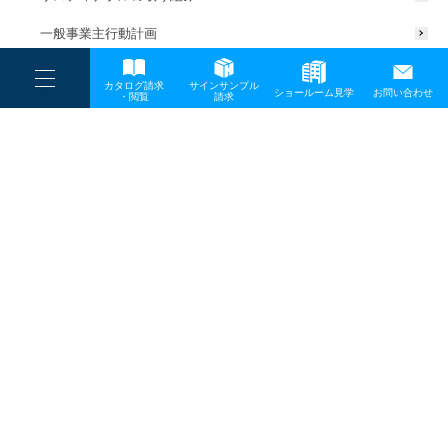
一般事業主行動計画
----
カタログ請求
サインサンプル
----
ショールーム見学
お問い合わせ
----
-
・閲覧
請求
-
-
TOP
メディア
eye
プライバシーポリシー
サイトマップ
お問い合わせ