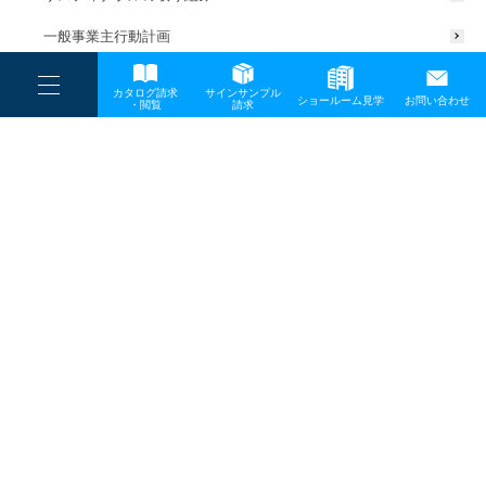
一般事業主行動計画
----
カタログ請求
サインサンプル
----
ショールーム見学
お問い合わせ
----
-
・閲覧
請求
-
-
TOP
メディア
eye
プライバシーポリシー
サイトマップ
お問い合わせ