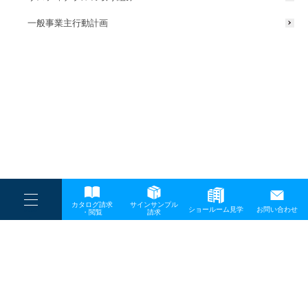
一般事業主行動計画
----
カタログ請求
サインサンプル
----
ショールーム見学
お問い合わせ
----
-
・閲覧
請求
-
-
TOP
メディア
使用例02