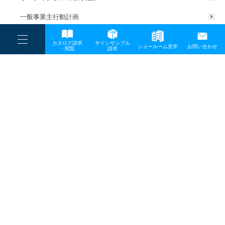
一般事業主行動計画
----
カタログ請求
サインサンプル
----
ショールーム見学
お問い合わせ
----
-
・閲覧
請求
-
-
TOP
メディア
20251224_tsunagari_eye
プライバシーポリシー
サイトマップ
お問い合わせ