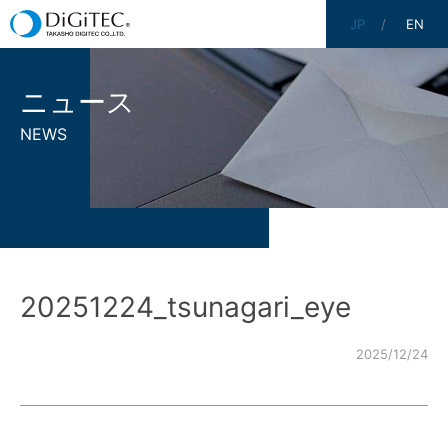
JP
EN
ニュース
NEWS
20251224_tsunagari_eye
2025/12/24