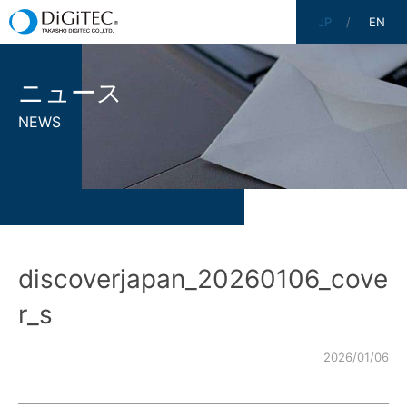
JP
EN
ニュース
NEWS
discoverjapan_20260106_cove
r_s
2026/01/06