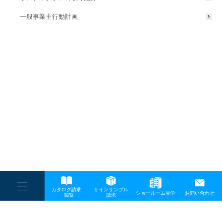
一般事業主行動計画
----
カタログ請求
サインサンプル
----
ショールーム見学
お問い合わせ
----
-
・閲覧
請求
-
-
TOP
メディア
discoverjapan_20260106_cover_s