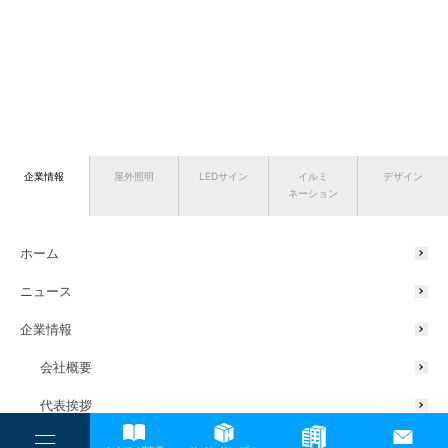
企業情報
屋外照明
LEDサイン
イルミ
デザイン
ネーション
ホーム
ニュース
企業情報
会社概要
代表挨拶
サスティナブルの取り組み
----