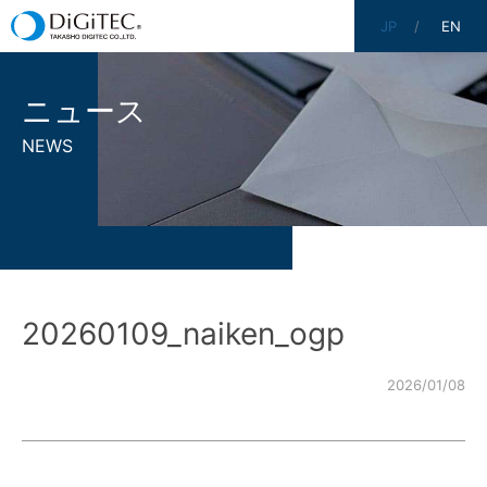
JP
EN
ニュース
NEWS
20260109_naiken_ogp
2026/01/08