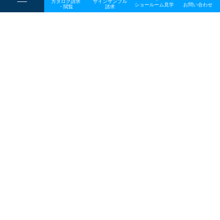
カタログ請求
サインサンプル
----
ショールーム見学
お問い合わせ
----
-
・閲覧
請求
-
-
一般事業主行動計画
TOP
メディア
20260109_naiken_ogp
プライバシーポリシー
サイトマップ
お問い合わせ
〒642-0017 和歌山県海南市南赤坂20－1