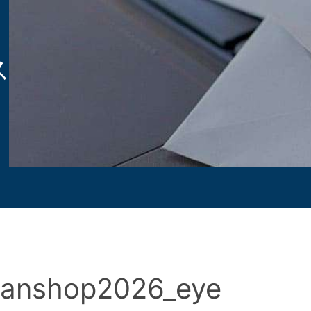
ス
panshop2026_eye