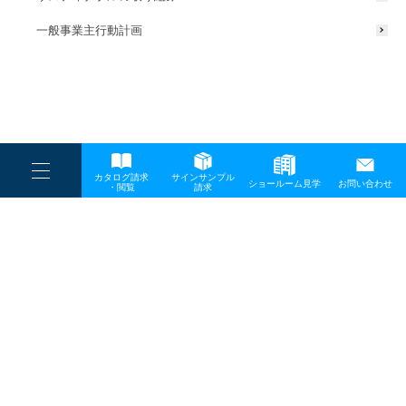
一般事業主行動計画
----
カタログ請求
サインサンプル
----
ショールーム見学
お問い合わせ
----
-
・閲覧
請求
-
-
TOP
メディア
box
プライバシーポリシー
サイトマップ
お問い合わせ