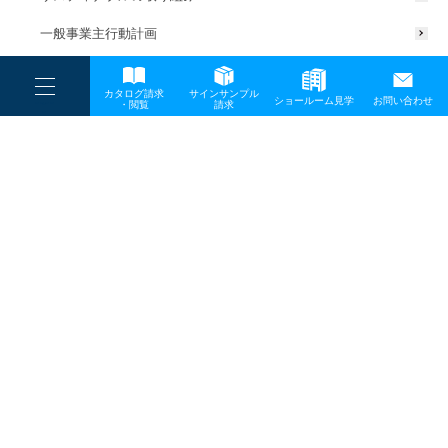
一般事業主行動計画
----
カタログ請求
サインサンプル
----
ショールーム見学
お問い合わせ
----
-
・閲覧
請求
-
-
TOP
メディア
clean01
プライバシーポリシー
サイトマップ
お問い合わせ