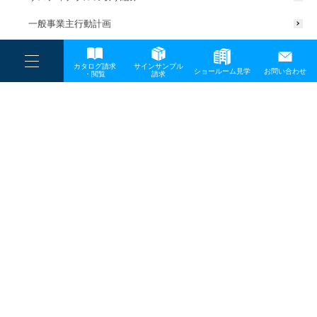
一般事業主行動計画
----
カタログ請求
サインサンプル
----
ショールーム見学
お問い合わせ
----
-
・閲覧
請求
-
-
TOP
メディア
clean03
プライバシーポリシー
サイトマップ
お問い合わせ