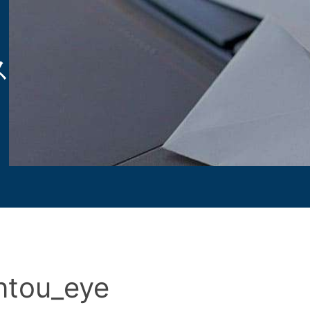
ス
ntou_eye