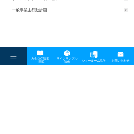
一般事業主行動計画
----
カタログ請求
サインサンプル
----
ショールーム見学
お問い合わせ
----
-
・閲覧
請求
-
-
TOP
メディア
sda01-1
プライバシーポリシー
サイトマップ
お問い合わせ