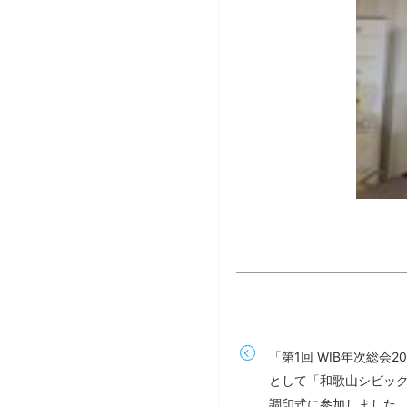
「第1回 WIB年次総会
として「和歌山シビッ
調印式に参加しました