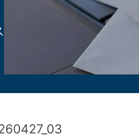
ス
260427_03