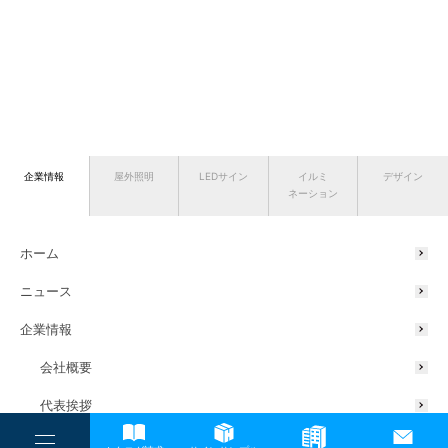
企業情報
屋外照明
LEDサイン
イルミ
デザイン
ネーション
ホーム
ニュース
企業情報
会社概要
代表挨拶
サスティナブルの取り組み
----