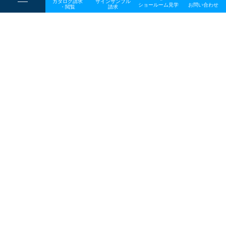
カタログ請求
サインサンプル
----
ショールーム見学
お問い合わせ
----
-
・閲覧
請求
-
-
一般事業主行動計画
TOP
メディア
tokyolights_ogp
プライバシーポリシー
サイトマップ
お問い合わせ
〒642-0017 和歌山県海南市南赤坂20－1