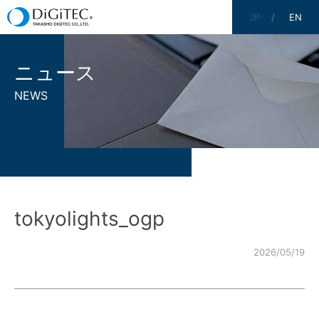
JP
EN
ニュース
NEWS
tokyolights_ogp
2026/05/19