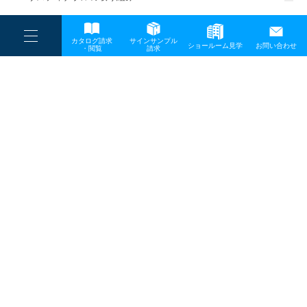
一般事業主行動計画
----
カタログ請求
サインサンプル
----
ショールーム見学
お問い合わせ
----
-
・閲覧
請求
-
-
TOP
メディア
02
プライバシーポリシー
サイトマップ
お問い合わせ