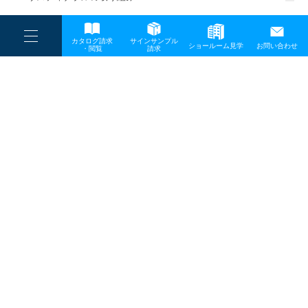
一般事業主行動計画
----
カタログ請求
サインサンプル
----
ショールーム見学
お問い合わせ
----
-
・閲覧
請求
-
-
TOP
メディア
06
プライバシーポリシー
サイトマップ
お問い合わせ