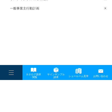
一般事業主行動計画
----
カタログ請求
サインサンプル
----
ショールーム見学
お問い合わせ
----
-
・閲覧
請求
-
-
TOP
メディア
20260529_instagram