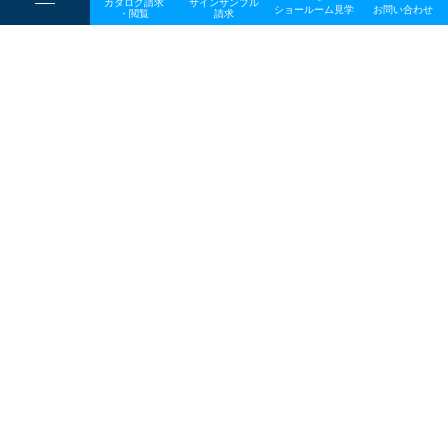
カタログ請求
サインサンプル
----
ショールーム見学
お問い合わせ
----
-
・閲覧
請求
-
-
一般事業主行動計画
TOP
メディア
20260618_ogp
プライバシーポリシー
サイトマップ
お問い合わせ
〒642-0017 和歌山県海南市南赤坂20－1