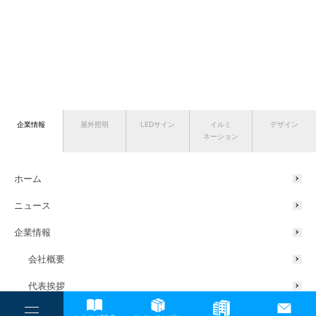
企業情報
屋外照明
LEDサイン
イルミ
デザイン
ネーション
ホーム
ニュース
企業情報
会社概要
代表挨拶
サスティナブルの取り組み
----