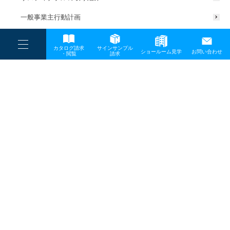
一般事業主行動計画
----
カタログ請求
サインサンプル
----
ショールーム見学
お問い合わせ
----
-
・閲覧
請求
-
-
TOP
メディア
mk04
プライバシーポリシー
サイトマップ
お問い合わせ