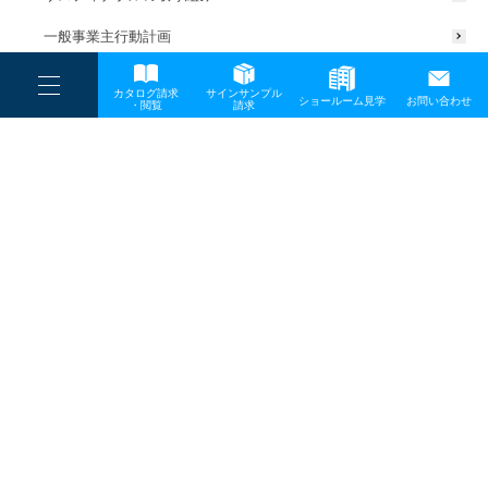
一般事業主行動計画
----
カタログ請求
サインサンプル
----
ショールーム見学
お問い合わせ
----
-
・閲覧
請求
-
-
TOP
メディア
20240625news_eye2
プライバシーポリシー
サイトマップ
お問い合わせ