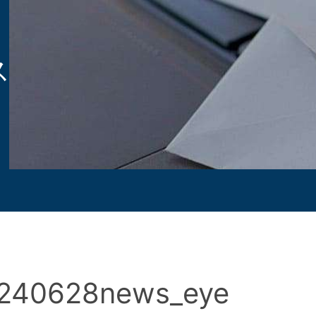
ス
240628news_eye