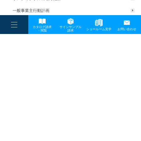
一般事業主行動計画
----
カタログ請求
サインサンプル
----
ショールーム見学
お問い合わせ
----
-
・閲覧
請求
-
-
TOP
メディア
20240701news2
プライバシーポリシー
サイトマップ
お問い合わせ