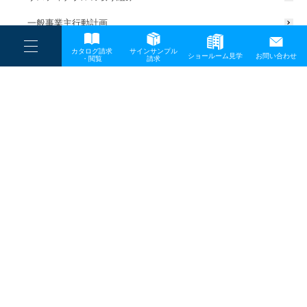
一般事業主行動計画
----
カタログ請求
サインサンプル
----
ショールーム見学
お問い合わせ
----
-
・閲覧
請求
-
-
TOP
メディア
004s
プライバシーポリシー
サイトマップ
お問い合わせ