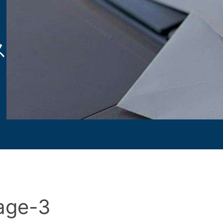
ス
age-3