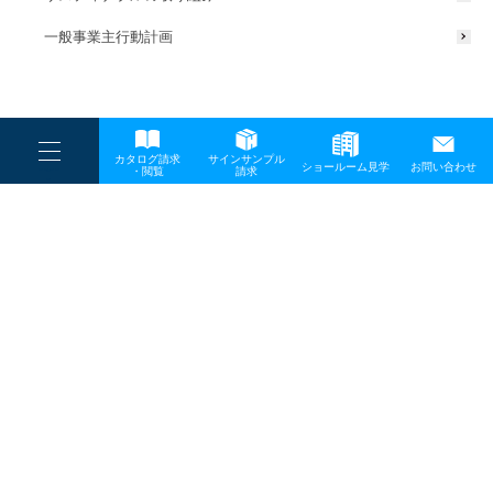
一般事業主行動計画
----
カタログ請求
サインサンプル
----
ショールーム見学
お問い合わせ
----
-
・閲覧
請求
-
-
TOP
メディア
20170403_03
プライバシーポリシー
サイトマップ
お問い合わせ