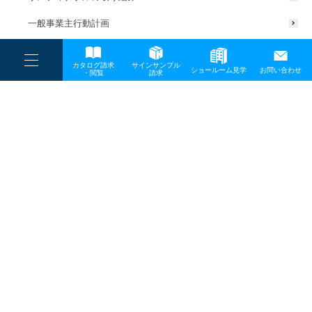
一般事業主行動計画
----
カタログ請求
サインサンプル
----
ショールーム見学
お問い合わせ
----
-
・閲覧
請求
-
-
TOP
メディア
20170403_04
プライバシーポリシー
サイトマップ
お問い合わせ