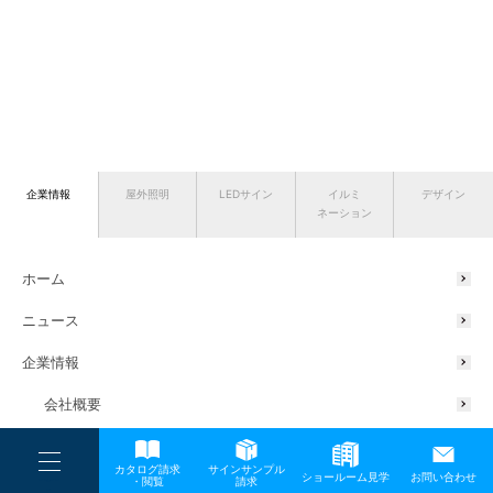
企業情報
屋外照明
LEDサイン
イルミ
デザイン
ネーション
ホーム
ニュース
企業情報
会社概要
代表挨拶
----
カタログ請求
サインサンプル
----
ショールーム見学
お問い合わせ
----
-
・閲覧
請求
サスティナブルの取り組み
-