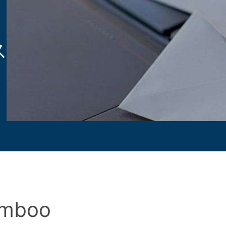
ス
mboo