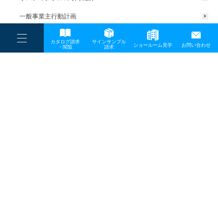
一般事業主行動計画
----
カタログ請求
サインサンプル
----
ショールーム見学
お問い合わせ
----
-
・閲覧
請求
-
-
TOP
メディア
202300501news
プライバシーポリシー
サイトマップ
お問い合わせ