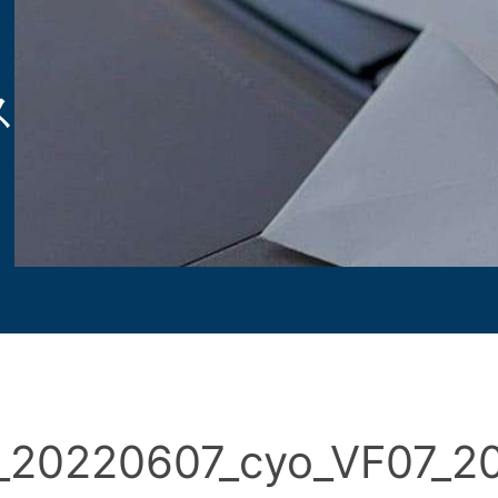
ス
_20220607_cyo_VF07_20