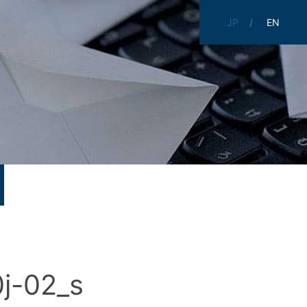
JP
EN
j-02_s