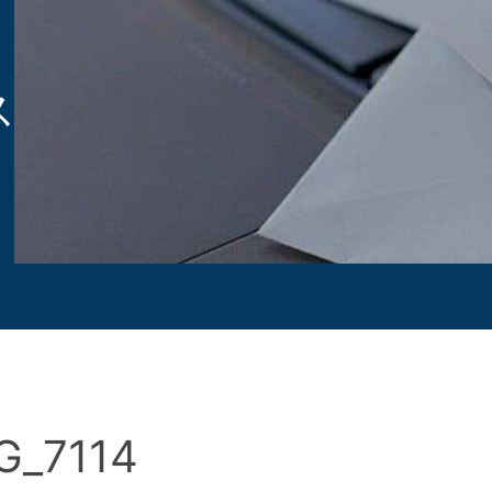
ス
G_7114