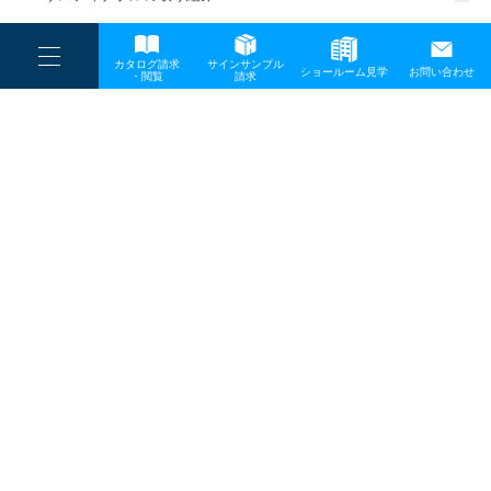
一般事業主行動計画
----
カタログ請求
サインサンプル
----
ショールーム見学
お問い合わせ
----
-
・閲覧
請求
-
-
TOP
メディア
culture_book
プライバシーポリシー
サイトマップ
お問い合わせ