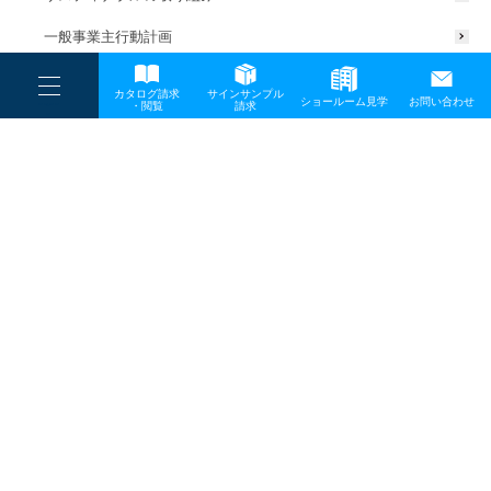
一般事業主行動計画
----
カタログ請求
サインサンプル
----
ショールーム見学
お問い合わせ
----
-
・閲覧
請求
-
-
TOP
メディア
20240618news_eye-1
プライバシーポリシー
サイトマップ
お問い合わせ