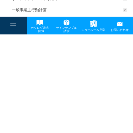
一般事業主行動計画
----
カタログ請求
サインサンプル
----
ショールーム見学
お問い合わせ
----
-
・閲覧
請求
-
-
TOP
メディア
tsunagarinohikari_set
プライバシーポリシー
サイトマップ
お問い合わせ