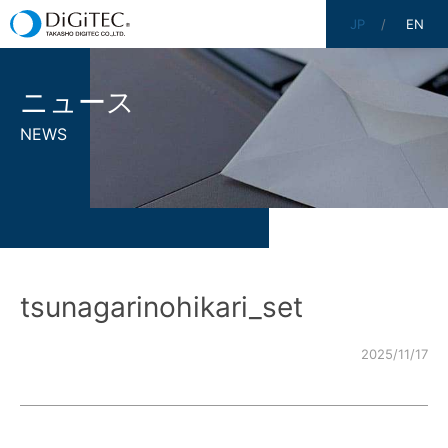
JP
EN
ニュース
NEWS
tsunagarinohikari_set
2025/11/17