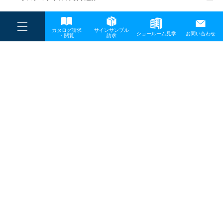
一般事業主行動計画
----
カタログ請求
サインサンプル
----
ショールーム見学
お問い合わせ
----
-
・閲覧
請求
-
-
TOP
メディア
07
プライバシーポリシー
サイトマップ
お問い合わせ