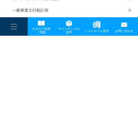
一般事業主行動計画
----
カタログ請求
サインサンプル
----
ショールーム見学
お問い合わせ
----
-
・閲覧
請求
-
-
TOP
メディア
10
プライバシーポリシー
サイトマップ
お問い合わせ