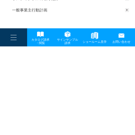
一般事業主行動計画
----
カタログ請求
サインサンプル
----
ショールーム見学
お問い合わせ
----
-
・閲覧
請求
-
-
TOP
メディア
11-1
プライバシーポリシー
サイトマップ
お問い合わせ