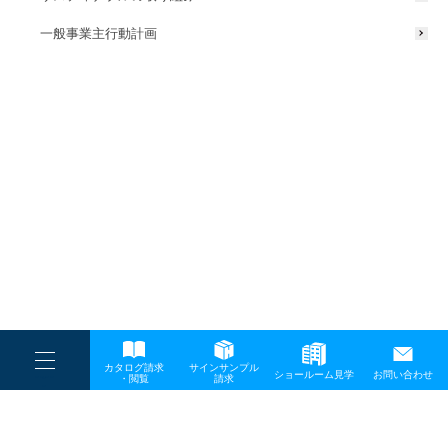
一般事業主行動計画
----
カタログ請求
サインサンプル
----
ショールーム見学
お問い合わせ
----
-
・閲覧
請求
-
-
TOP
メディア
15