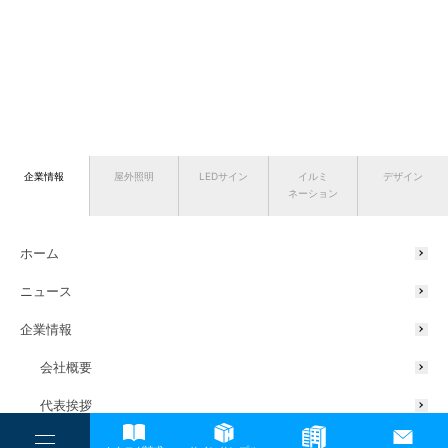
企業情報
屋外照明
LEDサイン
イルミ
デザイン
ネーション
ホーム
ニュース
企業情報
会社概要
代表挨拶
サスティナブルの取り組み
----