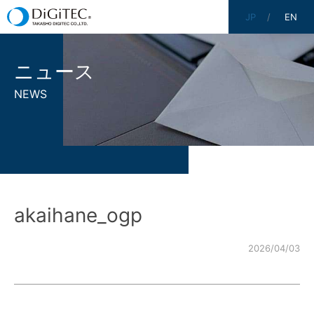
JP
EN
ニュース
NEWS
akaihane_ogp
2026/04/03