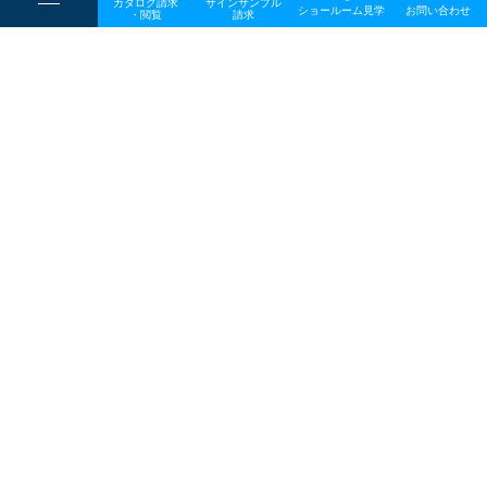
カタログ請求
サインサンプル
----
ショールーム見学
お問い合わせ
----
-
・閲覧
請求
-
-
一般事業主行動計画
TOP
メディア
akaihane_ogp
プライバシーポリシー
サイトマップ
お問い合わせ
〒642-0017 和歌山県海南市南赤坂20－1