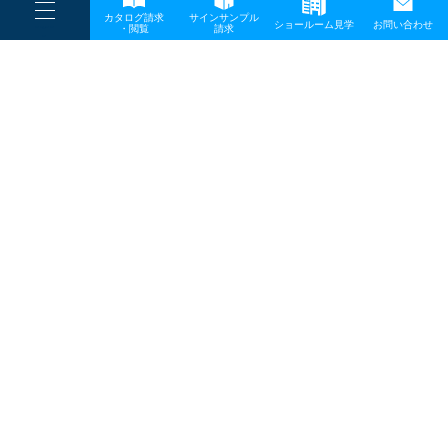
----
カタログ請求
サインサンプル
----
ショールーム見学
お問い合わせ
----
-
・閲覧
請求
一般事業主行動計画
-
-
TOP
メディア
20260507_02
プライバシーポリシー
サイトマップ
お問い合わせ
〒642-0017 和歌山県海南市南赤坂20－1