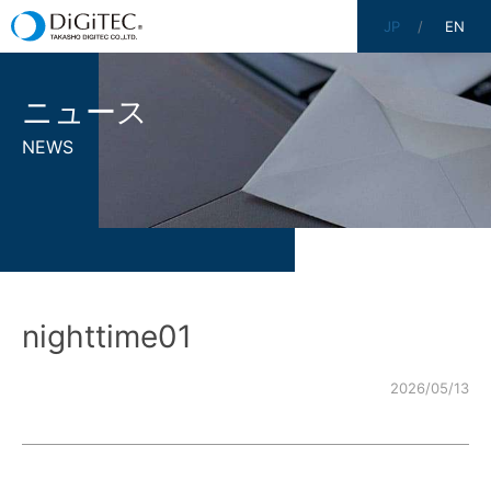
JP
EN
ニュース
NEWS
nighttime01
2026/05/13