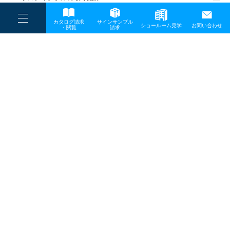
一般事業主行動計画
----
カタログ請求
サインサンプル
----
ショールーム見学
お問い合わせ
----
-
・閲覧
請求
-
-
TOP
メディア
nighttime01
プライバシーポリシー
サイトマップ
お問い合わせ