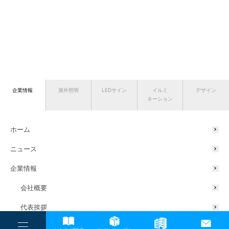
企業情報
屋外照明
LEDサイン
イルミ
デザイン
ネーション
ホーム
ニュース
企業情報
会社概要
代表挨拶
サスティナブルの取り組み
----