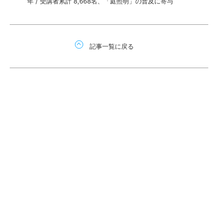
年 / 受講者累計 8,668名、「庭照明」の普及に寄与
記事一覧に戻る