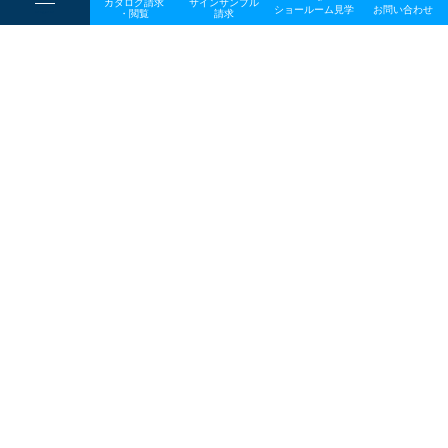
カタログ請求
サインサンプル
----
ショールーム見学
お問い合わせ
----
-
・閲覧
請求
-
-
一般事業主行動計画
TOP
メディア
20240701news_ogp3
プライバシーポリシー
サイトマップ
お問い合わせ
〒642-0017 和歌山県海南市南赤坂20－1