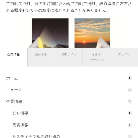
て⾃動で点灯、⽇の出時間に合わせて⾃動で消灯、設置環境に左右さ
れる照度センサーの精度に依存されることがありません。
企業情報
屋外照明
LEDサイン
イルミ
デザイン
ネーション
【点灯・消灯時 イメージ図】
ホーム
② 明るさ・⾊温度・ゆらぎなどGEMS®アプリで照明器具のコント
ニュース
ロールも⾃由⾃在。照明器具のグルーピングやお好みのシーン設定機
能など、こだわりの演出機能の充実。エントランスには落ち着きを、
企業情報
ガーデンにはカラーライティングで華やかな演出を、といった部位ご
との個別演出も可能になります。
会社概要
スマートスピーカー（Amazon Echo、Google Home など）と連動
代表挨拶
すれば⾳声コントロールも可能。アプリからでもスマートスピーカー
からでも簡単操作で様々なお庭の演出を楽しむことができます。
サスティナブルの取り組み