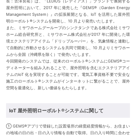
⻑：古澤良祐）は、「LEDIUS（レディアス）」ブランドで展開する
屋外照明において、2017 年に発売した『GEMS®（Garden Energy
Management System）』の拡張展開となる、IoT を活⽤した屋外照
明ローボルト®システムを開発し、10 ⽉より発売いたします。
また、ミサワホームグーループのシンクタンクである株式会社ミサワ
ホーム総合研究所と、ミサワホーム株式会社が2017 年に開発した環
境エクステリアアイテム「ドリップルーバー」を、気象情報と連動し
て⾃動的に作動させるシステムを共同で開発し、10 ⽉よりミサワホー
ムから全国（沖縄県を除く）で発売いたします。
今回開発のシステムでは、従来のローボルト®システムにGEMS®コー
ディネーターを組み⼊れることで、屋外照明を含むエクステリアアイ
テムのIoT 化を実現することが可能です。電気⼯事資格不要で安全な
施⼯のローボルト®システムがインターネットに繋がることで、屋外
空間を最適化し、新しい価値をもたらします。
IoT 屋外照明ローボルト®システムに関して
① GEMS®アプリで登録した設置場所の緯度経度情報から、お住まい
の地域の⽇の出・⽇の⼊り情報を⾃動で取得。⽇の⼊り時間に合わせ