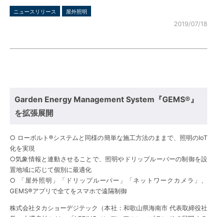
ニュースリリース
屋外照明
2019/07/18
Garden Energy Management System『GEMS®』
を拡張展開
○ ローボルト®システムと同様の簡単な施⼯⽅法のままで、照明のIoT
化を実現
○気象情報と連動させることで、照明やドリップルーバーの制御を設
置地域に応じて個別に最適化
○ 「屋外照明」「ドリップルーバー」「ネットワークカメラ」、
GEMS®アプリで全てをスマホで遠隔制御
株式会社タカショーデジテック（本社：和歌⼭県海南市 代表取締役社