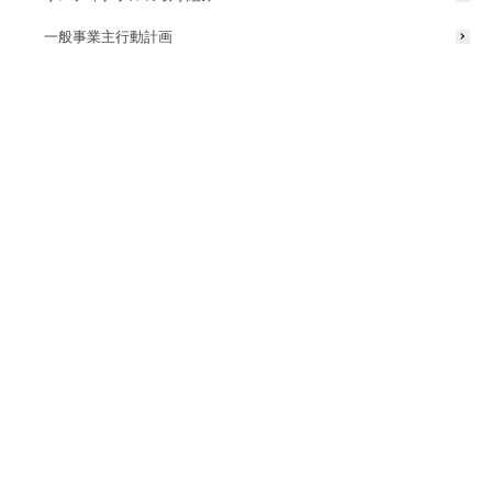
一般事業主行動計画
【⾃由⾃在な演出設定 イメージ図】
既設のローボルト®ライトも、GEMS®コーディネーターとGEMS®ス
イッチャーに接続することで⽇の出・⽇の⼊り時間に合わせた⾃動点
灯／消灯機能やアプリによるグルーピングコントロール制御が可能に
なります。
「ドリップルーバー」の⾃動制御システムに関して
ミサワホーム総合研究所と共同開発をおこなったドリップルーバーの