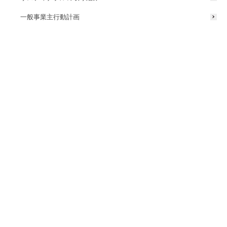
始！」
一般事業主行動計画
2017/08/28
ニュースリリース
屋外照明
タカショーデジテック大阪ATC営業
所兼LEDIUS Lighting Lab. Osakaを
開設
2017/05/22
コーポレート
屋外照明『LEDIUS』の総合ポータル
サイト公開！
2017/05/10